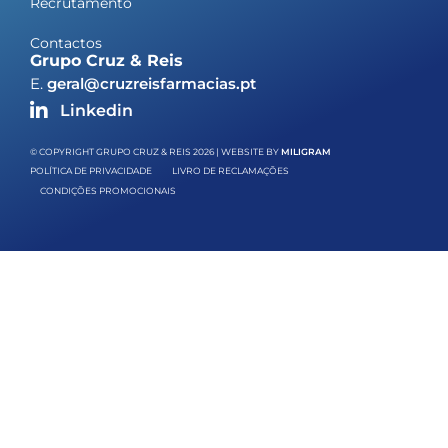
Recrutamento
Contactos
Grupo Cruz & Reis
E.
geral@cruzreisfarmacias.pt
Linkedin
© COPYRIGHT GRUPO CRUZ & REIS 2026 | WEBSITE BY
MILIGRAM
POLÍTICA DE PRIVACIDADE
LIVRO DE RECLAMAÇÕES
CONDIÇÕES PROMOCIONAIS