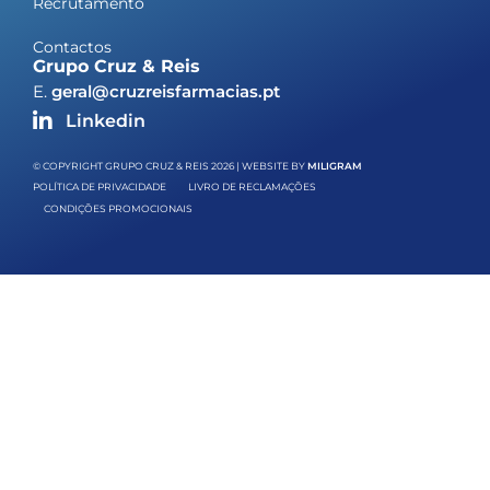
Recrutamento
Contactos
Grupo Cruz & Reis
E.
geral@cruzreisfarmacias.pt
Linkedin
© COPYRIGHT GRUPO CRUZ & REIS 2026 | WEBSITE BY
MILIGRAM
POLÍTICA DE PRIVACIDADE
LIVRO DE RECLAMAÇÕES
CONDIÇÕES PROMOCIONAIS