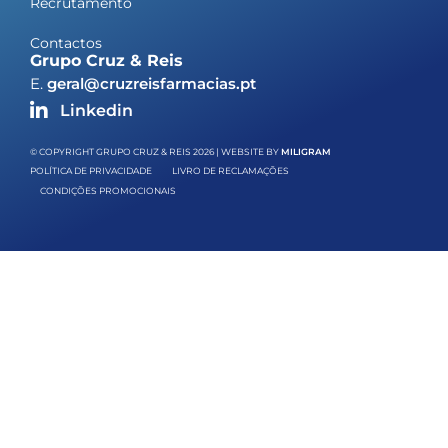
Recrutamento
Contactos
Grupo Cruz & Reis
E.
geral@cruzreisfarmacias.pt
Linkedin
© COPYRIGHT GRUPO CRUZ & REIS 2026 | WEBSITE BY
MILIGRAM
POLÍTICA DE PRIVACIDADE
LIVRO DE RECLAMAÇÕES
CONDIÇÕES PROMOCIONAIS