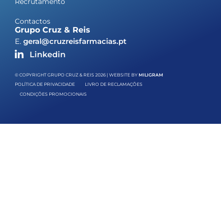
Recrutamento
Contactos
Grupo Cruz & Reis
E.
geral@cruzreisfarmacias.pt
Linkedin
© COPYRIGHT GRUPO CRUZ & REIS 2026 | WEBSITE BY
MILIGRAM
POLÍTICA DE PRIVACIDADE
LIVRO DE RECLAMAÇÕES
CONDIÇÕES PROMOCIONAIS