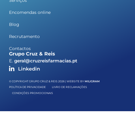
Serviços
Encomendas online
Blog
Recrutamento
Contactos
Grupo Cruz & Reis
E.
geral@cruzreisfarmacias.pt
Linkedin
© COPYRIGHT GRUPO CRUZ & REIS 2026 | WEBSITE BY
MILIGRAM
POLÍTICA DE PRIVACIDADE
LIVRO DE RECLAMAÇÕES
CONDIÇÕES PROMOCIONAIS