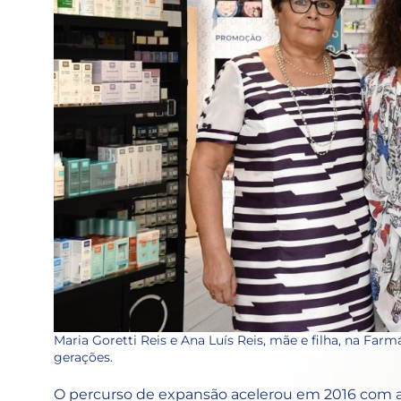
Maria Goretti Reis e Ana Luís Reis, mãe e filha, na Farm
gerações.
O percurso de expansão acelerou em 2016 com a