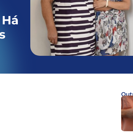
 Há
s
Outr