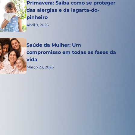
Primavera: Saiba como se proteger
das alergias e da lagarta-do-
pinheiro
Abril 9, 2026
Saúde da Mulher: Um
compromisso em todas as fases da
vida
Março 23, 2026